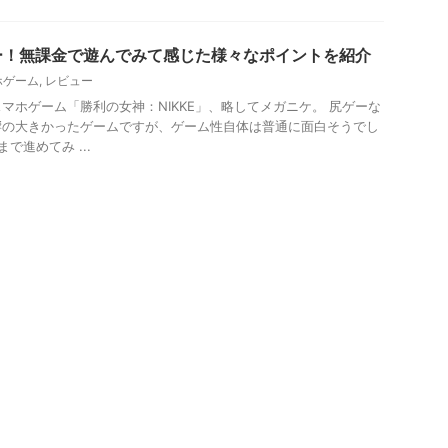
ー！無課金で遊んでみて感じた様々なポイントを紹介
ホゲーム
,
レビュー
マホゲーム「勝利の女神：NIKKE」、略してメガニケ。 尻ゲーな
響の大きかったゲームですが、ゲーム性自体は普通に面白そうでし
で進めてみ ...