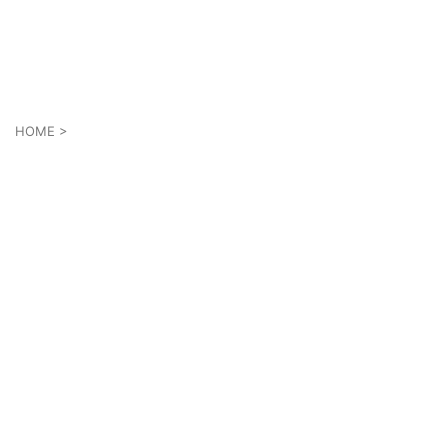
ゲーム好きがPS5やスマホゲームの世界を楽しみます！
AkkyGames
HOME
>