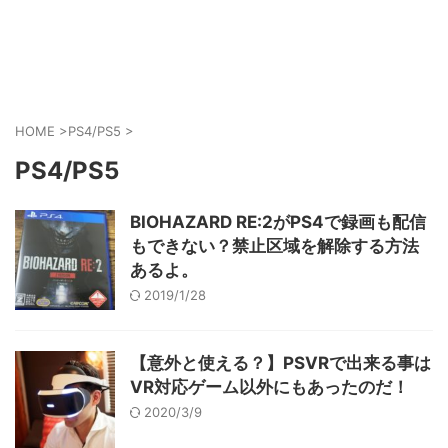
ゲーム好きがPS5やスマホゲームの世界を楽しみます！
AkkyGames
HOME
>
PS4/PS5
>
PS4/PS5
BIOHAZARD RE:2がPS4で録画も配信
もできない？禁止区域を解除する方法
あるよ。
2019/1/28
【意外と使える？】PSVRで出来る事は
VR対応ゲーム以外にもあったのだ！
2020/3/9