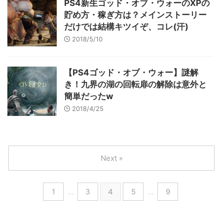
PS4新生ゴッド・オブ・ウォーのXPの
貯め方・稼ぎ方は？メインストーリー
だけでは結構キツイぞ、コレ(汗)
2018/5/10
【PS4ゴッド・オブ・ウォー】謎解
き！九界の湖の回転扉の解除は意外と
簡単だったw
2018/4/25
Next »
1
…
3
4
5
…
9