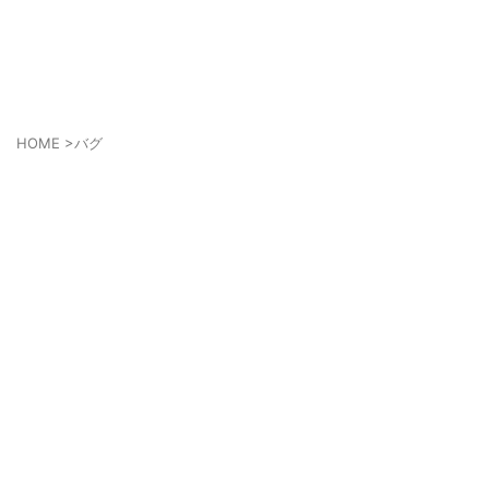
ゲーム好きがPS5やスマホゲームの世界を楽しみます！
AkkyGames
HOME
>
バグ