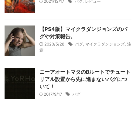
2021/12/17
バグ
,
レビュー
【PS4版】マイクラダンジョンズのバ
グや対策報告。
2020/5/28
バグ
,
マイクラダンジョンズ
,
注
意
ニーアオートマタのBルートでチュート
リアル設置から先に進まないバグにつ
いて！
2017/9/17
バグ