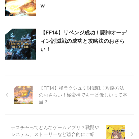
w
【FF14】リベンジ成功！闘神オーデ
ィン討滅戦の成功と攻略法のおさら
い！
【FF14】極ラクシュミ討滅戦！攻略方法
のおさらい！極蛮神でも一番優しいって本
当？
デスチャってどんなゲームアプリ？戦闘や
システム、ストーリーなど総合的にご紹