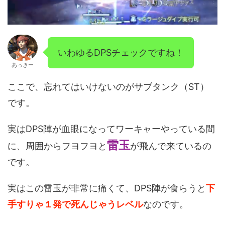
いわゆるDPSチェックですね！
あっきー
ここで、忘れてはいけないのがサブタンク（ST）
です。
実はDPS陣が血眼になってワーキャーやっている間
雷玉
に、周囲からフヨフヨと
が飛んで来ているの
です。
実はこの雷玉が非常に痛くて、DPS陣が食らうと
下
手すりゃ１発で死んじゃうレベル
なのです。