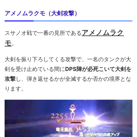
アメノムラクモ（大剣攻撃）
アメノムラク
スサノオ戦で一番の見所である
モ
。
大剣を振り下ろしてくる攻撃で、一名のタンクが大
剣を受け止めている間に
DPS陣が必死こいて大剣を
攻撃
し、弾き返せるかが全滅するか否かの境界とな
ります。