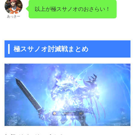
以上が極スサノオのおさらい！
あっきー
極スサノオ討滅戦まとめ