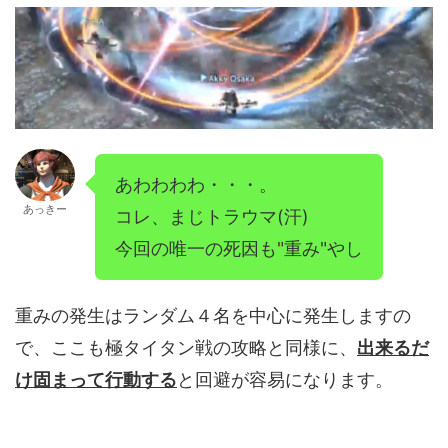
あわわわわ・・・。
あっきー
コレ、まじトラウマ(汗)
今回の唯一の死因も"重み"やし
重みの発生はランダム４名を中心に発生しますの
で、ここも極タイタン戦の攻略と同様に、
出来るだ
け固まって行動する
と回避が容易になります。