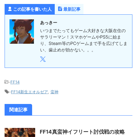
この記事を書いた人
最新記事
あっきー
いつまでたってもゲーム大好きな大阪在住の
サラリーマン！スマホゲームやPS5に始ま
り、Steam等のPCゲームまで手を広げてしま
い、歯止めが効かない。。。
-
FF14
-
FF14新生エオルゼア
,
蛮神
関連記事
FF14真蛮神イフリート討伐戦の攻略