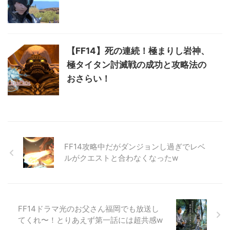
【FF14】死の連続！極まりし岩神、
極タイタン討滅戦の成功と攻略法の
おさらい！
FF14攻略中だがダンジョンし過ぎでレベ
ルがクエストと合わなくなったw
FF14ドラマ光のお父さん福岡でも放送し
てくれ〜！とりあえず第一話には超共感w