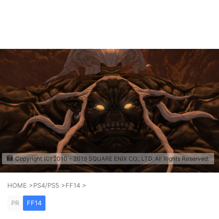
ゲーム好きがPS5やスマホゲームの世界を楽しみます！
AkkyGames
Copyright (C) 2010 - 2019 SQUARE ENIX CO., LTD. All Rights Reserved.
HOME
>
PS4/PS5
>
FF14
>
PR
FF14