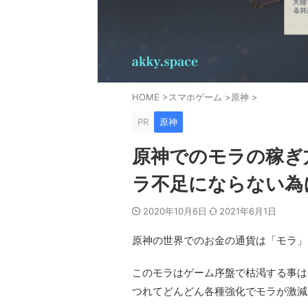
HOME
>
スマホゲーム
>
原神
>
PR
原神
原神でのモラの稼ぎ
ラ不足にならない為
2020年10月6日
2021年6月1日
原神の世界でのお金の通貨は「モラ」
このモラはゲーム序盤で枯渇する事は
つれてどんどん各種強化でモラが激減