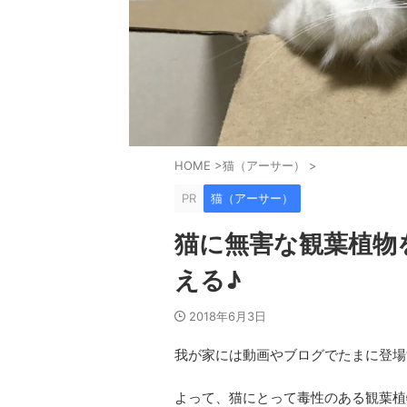
HOME
>
猫（アーサー）
>
PR
猫（アーサー）
猫に無害な観葉植物
える♪
2018年6月3日
我が家には動画やブログでたまに登場
よって、猫にとって毒性のある観葉植