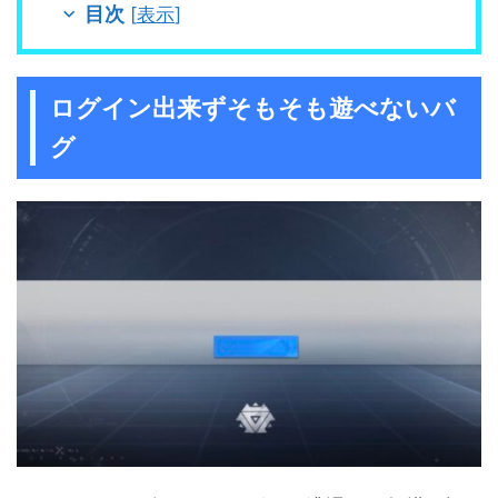
目次
[
表示
]
ログイン出来ずそもそも遊べないバ
グ