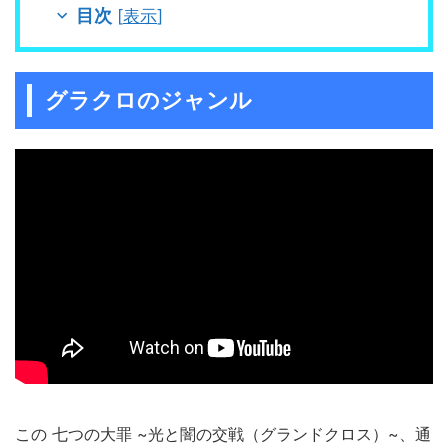
目次
[
表示
]
グラクロのジャンル
この 七つの大罪 ~光と闇の交戦（グランドクロス）~、通