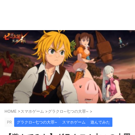
ゲーム好きがPS5やスマホゲームの世界を楽しみます！
AkkyGames
HOME
>
スマホゲーム
>
グラクロ~七つの大罪~
>
PR
グラクロ~七つの大罪~
スマホゲーム
遊んでみた