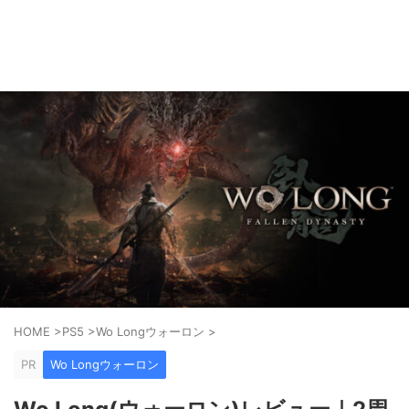
ゲーム好きがPS5やスマホゲームの世界を楽しみます！
AkkyGames
HOME
>
PS5
>
Wo Longウォーロン
>
PR
Wo Longウォーロン