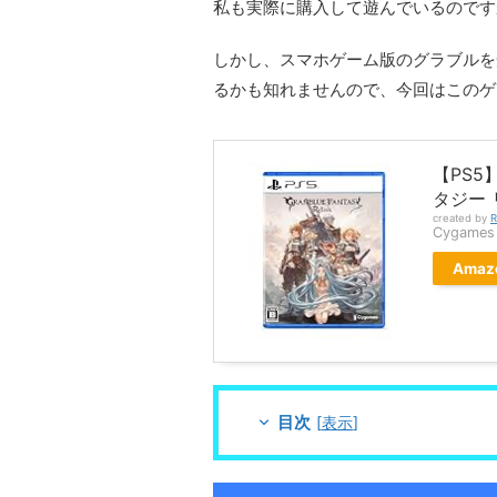
私も実際に購入して遊んでいるのです
しかし、スマホゲーム版のグラブルを
るかも知れませんので、今回はこのゲ
【PS5】
タジー 
created by
R
Cygames
Amaz
目次
[
表示
]