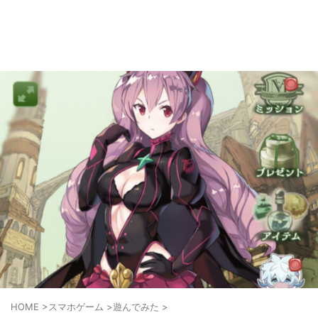
ゲーム好きがPS5やスマホゲームの世界を楽しみます！
AkkyGames
HOME
>
スマホゲーム
>
遊んでみた
>