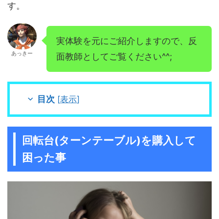
す。
実体験を元にご紹介しますので、反
あっきー
面教師としてご覧ください^^;
目次
[
表示
]
回転台(ターンテーブル)を購入して
困った事